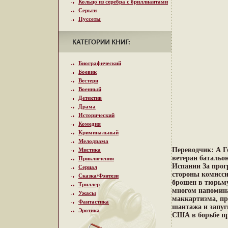
Кольцо из серебра с бриллиантами
Серьги
Пуссеты
Биографический
Боевик
Вестерн
Военный
Детектив
Драма
Исторический
Комедия
Криминальный
Мелодрама
Переводчик: А Г
Мистика
ветеран батальо
Приключения
Испании За прог
Сериал
стороны комисси
Сказка/Фэнтези
брошен в тюрьму
Триллер
многом напомина
Ужасы
маккартизма, п
Фантастика
шантажа и запуг
Эротика
США в борьбе пр