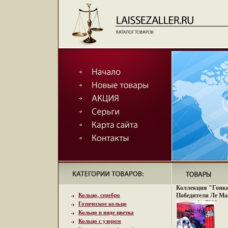
Коллекция "Гонки
Кольцо, серебро
Победители Ле Ма
году инфо 7389q.
Готическое кольцо
Кольцо в виде цветка
Кольцо с узором