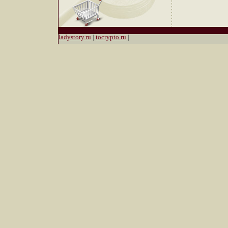
индийских дворцо
коралловых рифов
Бали, динамика 
Милана – все это 
шедеврах Zen Zon
ladystory.ru
|
tocrypto.ru
|
традиционному по
украшений, как д
образ Украшения 
привилегию избра
менять и создават
образ, приобретая
настроения и увере