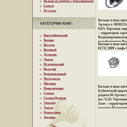
Кольцо из серебра с бриллиантами
Серьги
Пуссеты
Кольцо в виде цвет
Артикул: 0030221s
9,67г Торговая ма
– территория гар
Биографический
Взаимопроникнове
Боевик
кульбыпмотур Вост
Кольцо в виде цвет
Вестерн
контрастов и про
01732 2009 г инфо 
Военный
Настроения неонов
французских кофе
Детектив
индийских дворцо
Драма
коралловых рифов
Исторический
Бали, динамика м
Комедия
– все это воплоти
Криминальный
шедеврах Zen Zon
Мелодрама
традиционному по
Мистика
украшений, как д
Кольцо в виде цвет
образ Украшения 
Приключения
Кубический цирк
привилегию избра
Сериал
родием 04 Артикул
менять и создават
Сказка/Фэнтези
вес: 9,32г Торгова
образ, приобретая
Триллер
Zone – территори
настроения и увере
Ужасы
красоты Взаимопр
культур Востока и
Фантастика
контрастов и про
Эротика
Настроения неонов
французских кофе