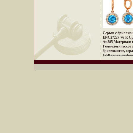
лаконичностью, ч
также комплектует
сбалансированнос
за ювелирными из
неповторимый и 
GE069 Средний вес
стиль.
Материал: золото
Гeммологическое о
огранка круг 57 гр
4, чистота 4 Визи
Серьги с бриллиа
diamonds — насто
ENC27227-76-R Сре
каждом изделии П
Au585 Материал: 
hot diamonds явля
Гeммологическое о
Традиционно, анг
бриллиантов, огра
считается сильней
1758 карат, цвебшв
ателье hot diamond
топаза, вес 946 кар
пределами Велико
характеризуется 
лаконичностью, ч
сбалансированнос
неповторимый и 
стиль.