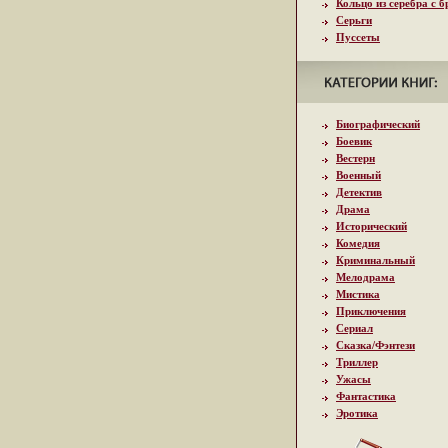
Кольцо из серебра с 
Серьги
Пуссеты
Биографический
Боевик
Вестерн
Военный
Детектив
Драма
Исторический
Комедия
Криминальный
Мелодрама
Мистика
Приключения
Сериал
Сказка/Фэнтези
Триллер
Ужасы
Фантастика
Эротика