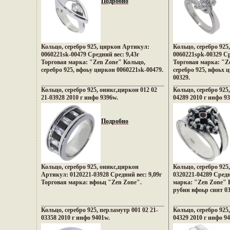
Подробно
Кольцо, серебро 925, циркон Артикул:
Кольцо, серебро 92
0060221sk-00479 Средний вес: 9,43г
0060221spk-00329 Ср
Торговая марка: "Zen Zone" Кольцо,
Торговая марка: "Z
серебро 925, вфоьу циркон 0060221sk-00479.
серебро 925, вфоьх 
00329.
Кольцо, серебро 925, оникс,циркон 012 02
Кольцо, серебро 925,
21-03928 2010 г инфо 9396w.
04289 2010 г инфо 9
Подробно
Кольцо, серебро 925, оникс,циркон
Кольцо, серебро 925
Артикул: 0120221-03928 Средний вес: 9,09г
0320221-04289 Средн
Торговая марка: вфоьц "Zen Zone".
марка: "Zen Zone" К
рубин вфоьр синт 03
Кольцо, серебро 925, перламутр 001 02 21-
Кольцо, серебро 925
03358 2010 г инфо 9401w.
04329 2010 г инфо 9