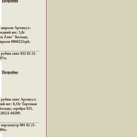
Подробно
5, циркон Артикул:
едний вес: 5,8г
en Zone" Кольцо,
циркон 0060221spk-
 рубин синт 032 02 21-
397w.
Подробно
, рубин синт Артикул:
ий вес: 8,33г Торговая
ольцо, серебро 925,
20221-04289.
, перламутр 001 02 21-
404w.