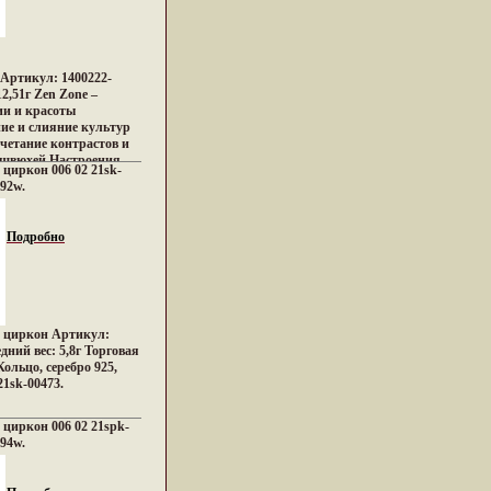
 Артикул: 1400222-
12,51г Zen Zone –
ии и красоты
ие и слияние культур
очетание контрастов и
швюхей Настроения
 циркон 006 02 21sk-
баяние французских
392w.
я роскошь индийских
 коралловых рифов и
й Бали, динамика моды
Подробно
 – все это воплотилось
ах Zen Zone
и
у подходу создания
талей украшающих
n Zone дарят вам
5, циркон Артикул:
ых – подчеркивать,
дний вес: 5,8г Торговая
 свой неповторимый
ольцо, серебро 925,
ри этом заряд
1sk-00473.
ность в своем успехе.
, циркон 006 02 21spk-
394w.