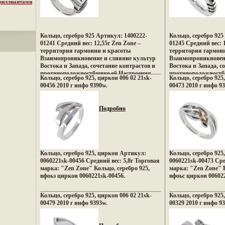
бриллиантами
Кольцо, серебро 925 Артикул: 1400222-
Кольцо, серебро 925
01241 Средний вес: 12,55г Zen Zone –
01245 Средний вес: 
территория гармонии и красоты
территория гармон
Взаимопроникновение и слияние культур
Взаимопроникновен
Востока и Запада, сочетание контрастов и
Востока и Запада, с
противоположностбшвюьей Настроения
противоположностб
Кольцо, серебро 925, циркон 006 02 21sk-
Кольцо, серебро 925,
неонового Токио, обаяние французских
неонового Токио, о
00456 2010 г инфо 9390w.
00473 2010 г инфо 9
кофеин, безудержная роскошь индийских
кофеин, безудержна
дворцов, романтика коралловых рифов и
дворцов, романтика
лазурных побережий Бали, динамика моды
лазурных побережи
Подробно
и тенденций Милана – все это воплотилось
и тенденций Милана
в ювелирных шедеврах Zen Zone
в ювелирных шедевр
Дизайнеры изменили
Дизайнеры изменил
традиционнвжтъмому подходу создания
традиционнвжтъйом
украшений, как деталей украшающих
украшений, как де
образ Украшения Zen Zone дарят вам
образ Украшения Ze
Кольцо, серебро 925, циркон Артикул:
Кольцо, серебро 92
привилегию избранных – подчеркивать,
привилегию избранн
0060221sk-00456 Средний вес: 5,8г Торговая
0060221sk-00473 Сре
менять и создавать свой неповторимый
менять и создавать
марка: "Zen Zone" Кольцо, серебро 925,
марка: "Zen Zone" К
образ, приобретая при этом заряд
образ, приобретая п
вфоьэ циркон 0060221sk-00456.
вфоьс циркон 006022
настроения и уверенность в своем успехе.
настроения и уверен
Кольцо, серебро 925, циркон 006 02 21sk-
Кольцо, серебро 925
00479 2010 г инфо 9393w.
00329 2010 г инфо 9