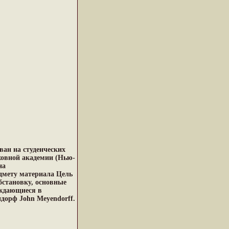
ван на студенческих
ховной академии (Нью-
на
дмету материала Цель
бстановку, основные
уждающиеся в
дорф John Meyendorff.