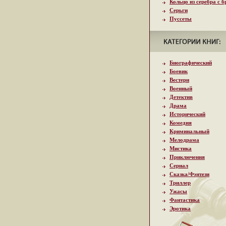
Кольцо из серебра с 
Серьги
Пуссеты
Биографический
Боевик
Вестерн
Военный
Детектив
Драма
Исторический
Комедия
Криминальный
Мелодрама
Мистика
Приключения
Сериал
Сказка/Фэнтези
Триллер
Ужасы
Фантастика
Эротика