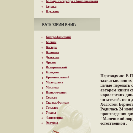
Кольцо из серебра с бриллиантами
Серьги
Пуссеты
Биографический
Боевик
Вестерн
Военный
Детектив
Драма
Исторический
Комедия
Переводчик: Б П
Криминальный
захватывающих 
Мелодрама
целью передать 
Мистика
автором книги с
Приключения
королевских дин
Сериал
читателей, но и
Сказка/Фэнтези
Ходгстон Бернет
Триллер
Родилась 24 ноя
Ужасы
произведения дл
Фантастика
"Маленький лорд
Эротика
естественной .