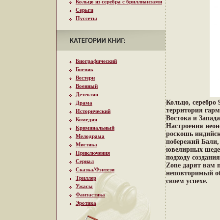
Кольцо из серебра с бриллиантами
Серьги
Пуссеты
Биографический
Боевик
Вестерн
Военный
Детектив
Кольцо, серебро 
Драма
территория гарм
Исторический
Востока и Запад
Комедия
Настроения неон
Криминальный
роскошь индийск
Мелодрама
побережий Бали,
Мистика
ювелирных шеде
Приключения
подходу создани
Сериал
Zone дарят вам 
Сказка/Фэнтези
неповторимый об
Триллер
своем успехе.
Ужасы
Фантастика
Эротика