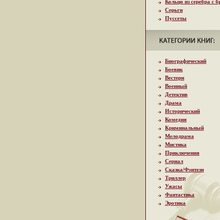
Кольцо из серебра с 
Серьги
Пуссеты
Биографический
Боевик
Вестерн
Военный
Детектив
Драма
Исторический
Комедия
Криминальный
Мелодрама
Мистика
Приключения
Сериал
Сказка/Фэнтези
Триллер
Ужасы
Фантастика
Эротика