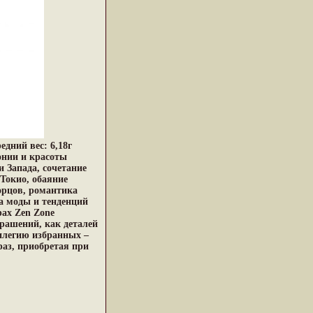
едний вес: 6,18г
онии и красоты
 Запада, сочетание
Токио, обаяние
орцов, романтика
а моды и тенденций
ах Zen Zone
рашений, как деталей
илегию избранных –
раз, приобретая при