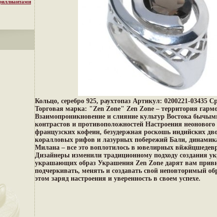
бриллиантами
Кольцо, серебро 925, раухтопаз Артикул: 0200221-03435 Ср
Торговая марка: "Zen Zone" Zen Zone – территория гарм
Взаимопроникновение и слияние культур Востока бычыми
контрастов и противоположностей Настроения неонового 
французских кофеин, безудержная роскошь индийских дв
коралловых рифов и лазурных побережий Бали, динамик
Милана – все это воплотилось в ювелирных вйжйцшедевр
Дизайнеры изменили традиционному подходу создания ук
украшающих образ Украшения Zen Zone дарят вам прив
подчеркивать, менять и создавать свой неповторимый об
этом заряд настроения и уверенность в своем успехе.