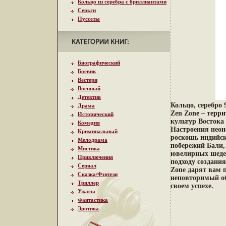
Кольцо из серебра с бриллиантами
Серьги
Пуссеты
Биографический
Боевик
Вестерн
Военный
Детектив
Кольцо, серебро 
Драма
Zen Zone – терр
Исторический
культур Востока
Комедия
Настроения неон
Криминальный
роскошь индийск
Мелодрама
побережий Бали,
Мистика
ювелирных шеде
Приключения
подходу создани
Сериал
Zone дарят вам 
Сказка/Фэнтези
неповторимый об
Триллер
своем успехе.
Ужасы
Фантастика
Эротика