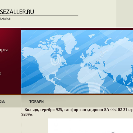
Кольцо, серебро 925, сапфир синт,циркон 8А 002 02 21ks
9209w.