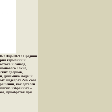
20221ksp-00212 Средний
ория гармонии и
стока и Запада,
неонового Токио,
ских дворцов,
и, динамика моды и
ных шедеврах Zen Zone
рашений, как деталей
илегию избранных –
раз, приобретая при