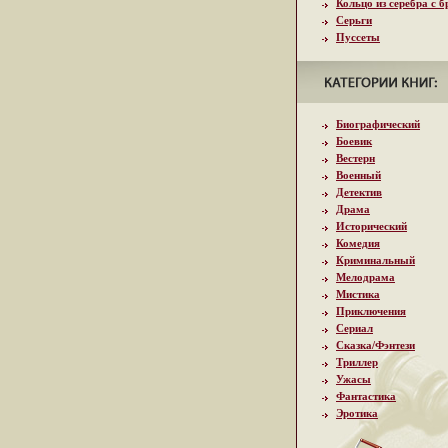
Кольцо из серебра с 
Серьги
Пуссеты
Биографический
Боевик
Вестерн
Военный
Детектив
Драма
Исторический
Комедия
Криминальный
Мелодрама
Мистика
Приключения
Сериал
Сказка/Фэнтези
Триллер
Ужасы
Фантастика
Эротика