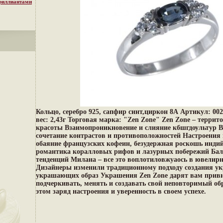
бриллиантами
Кольцо, серебро 925, сапфир синт,циркон 8А Артикул: 00
вес: 2,43г Торговая марка: "Zen Zone" Zen Zone – террит
красоты Взаимопроникновение и слияние кбшгдоультур Во
сочетание контрастов и противоположностей Настроения 
обаяние французских кофеин, безудержная роскошь индий
романтика коралловых рифов и лазурных побережий Бал
тенденций Милана – все это воплотиловжуаось в ювелир
Дизайнеры изменили традиционному подходу создания ук
украшающих образ Украшения Zen Zone дарят вам прив
подчеркивать, менять и создавать свой неповторимый об
этом заряд настроения и уверенность в своем успехе.