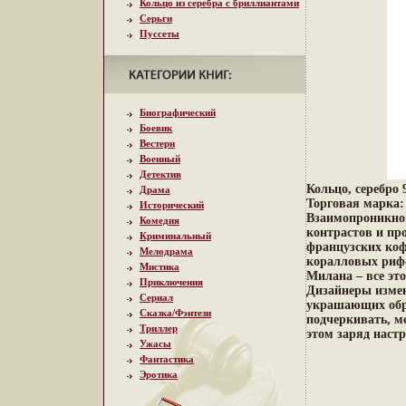
Кольцо из серебра с бриллиантами
Серьги
Пуссеты
Биографический
Боевик
Вестерн
Военный
Детектив
Кольцо, серебро 
Драма
Торговая марка:
Исторический
Взаимопроникнов
Комедия
контрастов и пр
Криминальный
французских коф
Мелодрама
коралловых рифо
Мистика
Милана – все эт
Приключения
Дизайнеры измен
Сериал
украшающих обр
Сказка/Фэнтези
подчеркивать, м
Триллер
этом заряд настр
Ужасы
Фантастика
Эротика