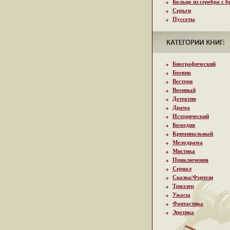
Кольцо из серебра с 
Серьги
Пуссеты
Биографический
Боевик
Вестерн
Военный
Детектив
Драма
Исторический
Комедия
Криминальный
Мелодрама
Мистика
Приключения
Сериал
Сказка/Фэнтези
Триллер
Ужасы
Фантастика
Эротика