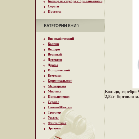
Кольцо из серебра с бриллиантами
Серьги
Пуссеты
Биографический
Боевик
Вестерн
Военный
Детектив
Драма
Исторический
Комедия
Криминальный
Мелодрама
Мистика
Кольцо, серебро 
2,82г Торговая 
Приключения
Сериал
Сказка/Фэнтези
Триллер
Ужасы
Фантастика
Эротика