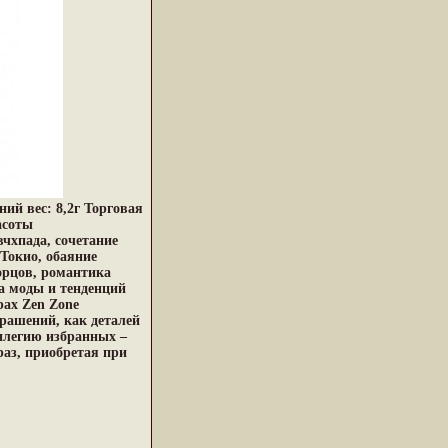
ний вес: 8,2г Торговая
асоты
чхпада, сочетание
Токио, обаяние
орцов, романтика
а моды и тенденций
ах Zen Zone
рашений, как деталей
илегию избранных –
раз, приобретая при