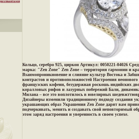
бриллиантами
Кольцо, серебро 925, циркон Артикул: 0050221-04026 Сред
марка: "Zen Zone" Zen Zone – территория гармонии и кр
Взаимопроникновение и слияние культур Востока и Забшв
контрастов и противоположностей Настроения неонового 
французских кофеин, безудержная роскошь индийских дв
коралловых рифов и лазурных побережий Бали, динамик
Милана – все это воплотилось в ювелирных шедевжттювр
Дизайнеры изменили традиционному подходу создания ук
украшающих образ Украшения Zen Zone дарят вам прив
подчеркивать, менять и создавать свой неповторимый об
этом заряд настроения и уверенность в своем успехе.