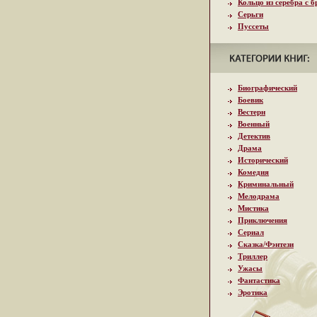
Кольцо из серебра с 
Серьги
Пуссеты
Биографический
Боевик
Вестерн
Военный
Детектив
Драма
Исторический
Комедия
Криминальный
Мелодрама
Мистика
Приключения
Сериал
Сказка/Фэнтези
Триллер
Ужасы
Фантастика
Эротика