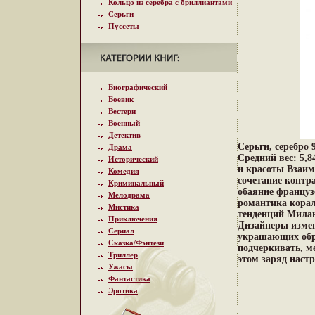
Кольцо из серебра с бриллиантами
Серьги
Пуссеты
Биографический
Боевик
Вестерн
Военный
Детектив
Серьги, серебро
Драма
Средний вес: 5,
Исторический
и красоты Взаим
Комедия
сочетание контр
Криминальный
обаяние француз
Мелодрама
романтика корал
Мистика
тенденций Милан
Приключения
Дизайнеры измен
Сериал
украшающих обр
Сказка/Фэнтези
подчеркивать, м
Триллер
этом заряд настр
Ужасы
Фантастика
Эротика