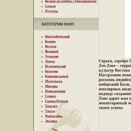
Кольцо из серебра с бриллиантами
Серьги
Пуссеты
Биографический
Боевик
Вестерн
Военный
Детектив
Серьги, серебро 
Драма
Zen Zone – терр
Исторический
культур Востока
Комедия
Настроения неон
Криминальный
роскошь индийск
Мелодрама
побережий Бали,
Мистика
ювелирных шеде
Приключения
подходу создани
Сериал
Zone дарят вам 
Сказка/Фэнтези
неповторимый об
Триллер
своем успехе.
Ужасы
Фантастика
Эротика