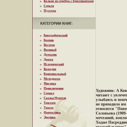
Кольцо из серебра с бриллиантами
Серьги
Пуссеты
Биографический
Боевик
Вестерн
Военный
Детектив
Драма
Исторический
Комедия
Криминальный
Мелодрама
Мистика
Приключения
Художник: А Ков
Сериал
читают с увлече
Сказка/Фэнтези
улыбаясь и хохоч
Триллер
не приходило им
Ужасы
относится "Пове
Фантастика
Соловьева (1909
Эротика
мечтаний, вопло
Ходже Насредди
русский матрос"