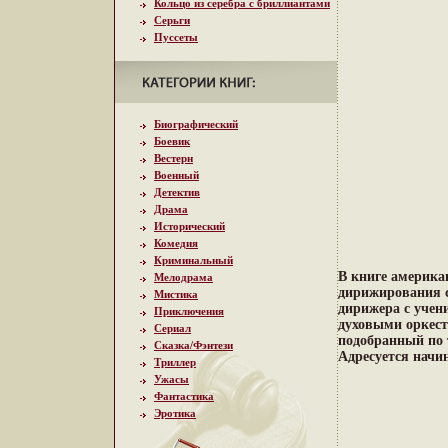
Кольцо из серебра с бриллиантами
Серьги
Пуссеты
Биографический
Боевик
Вестерн
Военный
Детектив
Драма
Исторический
Комедия
Криминальный
В книге америка
Мелодрама
дирижирования с
Мистика
дирижера с учен
Приключения
духовыми оркес
Сериал
подобранный по 
Сказка/Фэнтези
Адресуется нач
Триллер
Ужасы
Фантастика
Эротика