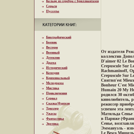
Кольцо из серебра с бриллиантами
Серьги
Пуссеты
Биографический
Боевик
Вестерн
От издателя Реж
Военный
коллектив Допол
Детектив
D'aimer 02 Le Bo
Драма
Crepuscule Sur L
Исторический
Rachmaninoff, Opu
Комедия
Crepuscule Sur L
Криминальный
Cвнтвп'est Mieux
Мелодрама
Bonheur C'est Mi
Мистика
Humain 20 My Hu
Приключения
родился 30 октя
Сериал
кинолюбитель, р
Сказка/Фэнтези
режиссер приобр
Триллер
успехом эта лен
Ужасы
Матильда Сенье 
в Париже (Франц
Фантастика
Сенье, возглавля
Эротика
Эммануэль - изв
Le Besco Мишель 