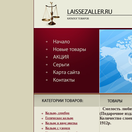
Смелость люби
Кольцо, серебро
(Подарочное изд
Готическое кольцо
Количество слое
1912p.
Кольцо в виде цветка
Кольцо с узором