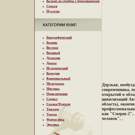
Кольцо из серебра с бриллиантами
Серьги
Пуссеты
Биографический
Боевик
Вестерн
Военный
Детектив
Драма
Исторический
Комедия
Криминальный
Мелодрама
Дерзкая, необуз
Мистика
современника, п
Приключения
открытий в обла
Сериал
цивилизаций Авт
область), окончи
Сказка/Фэнтези
профессиональны
Триллер
как "Смерш-2", 
Ужасы
человек", .
Фантастика
Эротика