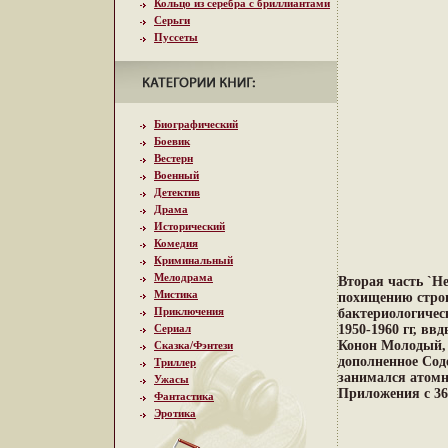
Кольцо из серебра с бриллиантами
Серьги
Пуссеты
Биографический
Боевик
Вестерн
Военный
Детектив
Драма
Исторический
Комедия
Криминальный
Мелодрама
Вторая часть `Н
Мистика
похищению строг
Приключения
бактериологичес
Сериал
1950-1960 гг, в
Конон Молодый, 
Сказка/Фэнтези
дополненное Соде
Триллер
занимался атомн
Ужасы
Приложения c 36
Фантастика
Эротика