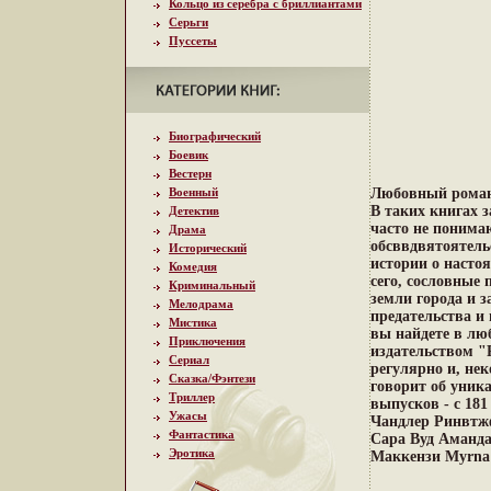
Кольцо из серебра с бриллиантами
Серьги
Пуссеты
Биографический
Боевик
Вестерн
Военный
Любовный роман 
В таких книгах 
Детектив
часто не поним
Драма
обсввдвятоятель
Исторический
истории о насто
Комедия
сего, сословные 
Криминальный
земли города и 
Мелодрама
предательства и 
Мистика
вы найдете в лю
Приключения
издательством "
Сериал
регулярно и, не
Сказка/Фэнтези
говорит об уник
Триллер
выпусков - с 18
Ужасы
Чандлер Ринвтж
Фантастика
Сара Вуд Аманда
Эротика
Маккензи Myrna 