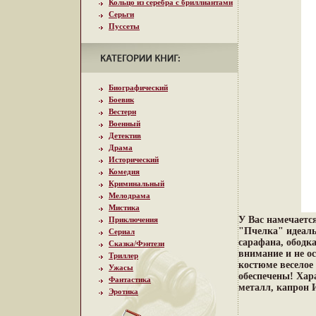
Кольцо из серебра с бриллиантами
Серьги
Пуссеты
Биографический
Боевик
Вестерн
Военный
Детектив
Драма
Исторический
Комедия
Криминальный
Мелодрама
Мистика
У Вас намечаетс
Приключения
"Пчелка" идеаль
Сериал
сарафана, ободк
Сказка/Фэнтези
внимание и не о
Триллер
костюме веселое
Ужасы
обеспечены! Хара
Фантастика
металл, капрон 
Эротика