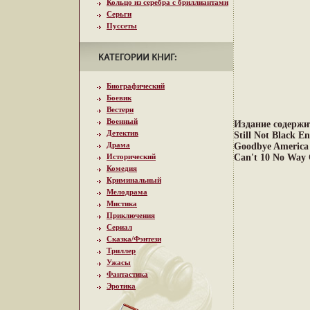
Кольцо из серебра с бриллиантами
Серьги
Пуссеты
Биографический
Боевик
Вестерн
Военный
Издание содержи
Детектив
Still Not Black E
Драма
Goodbye America 
Исторический
Can't 10 No Way
Комедия
Криминальный
Мелодрама
Мистика
Приключения
Сериал
Сказка/Фэнтези
Триллер
Ужасы
Фантастика
Эротика