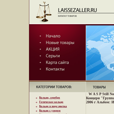
W A S P Still 
Кольцо, серебро
Концерн "Группа
Готическое кольцо
2006 г Альбом: 
Кольцо в виде цветка
Кольцо с узором