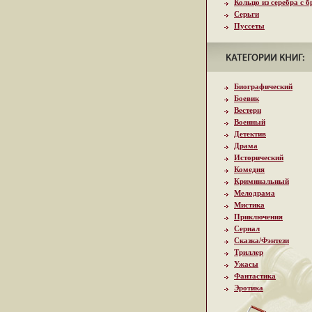
Кольцо из серебра с 
Серьги
Пуссеты
Биографический
Боевик
Вестерн
Военный
Детектив
Драма
Исторический
Комедия
Криминальный
Мелодрама
Мистика
Приключения
Сериал
Сказка/Фэнтези
Триллер
Ужасы
Фантастика
Эротика