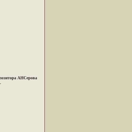
мпозитора АНСерова
.