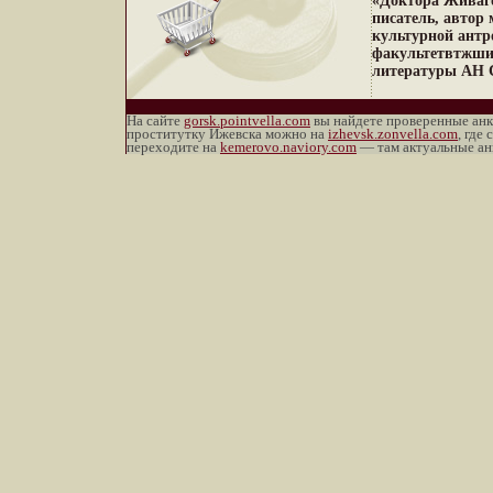
«Доктора Живаго
писатель, автор
культурной антр
факультетвтжши 
литературы АН С
На сайте
gorsk.pointvella.com
вы найдете проверенные анк
проститутку Ижевска можно на
izhevsk.zonvella.com
, где
переходите на
kemerovo.naviory.com
— там актуальные анк