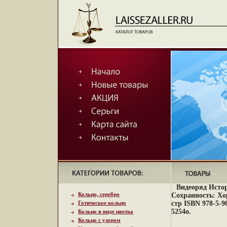
Видеоряд Истор
Кольцо, серебро
Сохранность: Хо
Готическое кольцо
стр ISBN 978-5-9
5254o.
Кольцо в виде цветка
Кольцо с узором