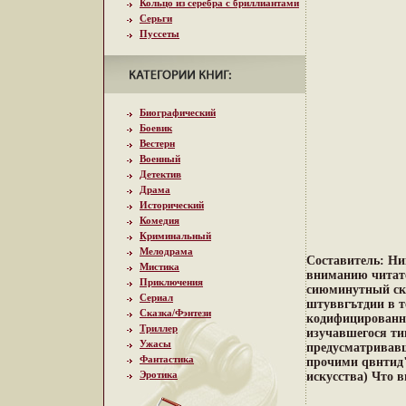
Кольцо из серебра с бриллиантами
Серьги
Пуссеты
Биографический
Боевик
Вестерн
Военный
Детектив
Драма
Исторический
Комедия
Криминальный
Мелодрама
Составитель: Ни
Мистика
вниманию читате
Приключения
сиюминутный ска
Сериал
штуввгътдии в т
Сказка/Фэнтези
кодифицированно
Триллер
изучавшегося ти
Ужасы
предусматривавш
Фантастика
прочими qвнтид"
Эротика
искусства) Что 