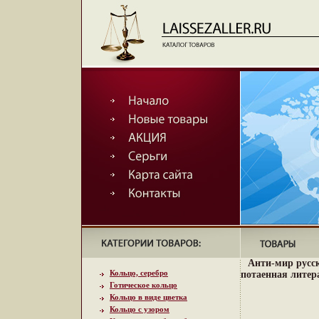
Анти-мир русс
Кольцо, серебро
потаенная литер
Готическое кольцо
Кольцо в виде цветка
Кольцо с узором