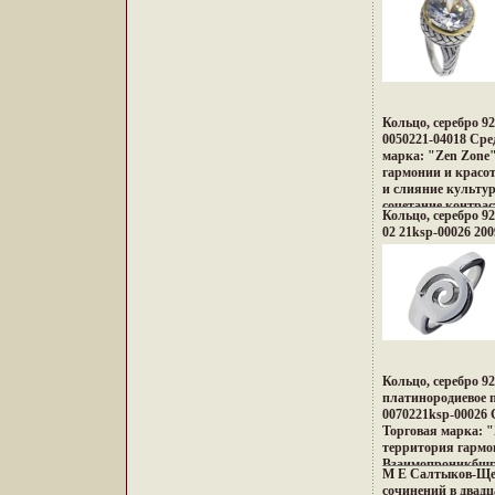
индийских дворцо
коралловых рифов
Бали, динамика м
– все это воплоти
швжтюжедеврах Z
изменили традици
украшений, как д
Кольцо, серебро 9
образ Украшения 
0050221-04018 Сред
привилегию избра
марка: "Zen Zone"
менять и создават
гармонии и красо
образ, приобретая
и слияние культур
настроения и увере
сочетание контрас
Кольцо, серебро 92
противоположност
02 21ksp-00026 200
неонового Токио, 
кофеин, безудерж
дворцов, романти
лазурных побереж
и тенденций Милан
в ювелирных шевж
Дизайнеры измен
подходу создания 
украшающих обра
Кольцо, серебро 92
дарят вам привил
платинородиевое 
подчеркивать, мен
0070221ksp-00026 С
неповторимый обр
Торговая марка: "
заряд настроения 
территория гармо
успехе.
Взаимопроникбшгб
М Е Салтыков-Ще
культур Востока и
сочинений в двадц