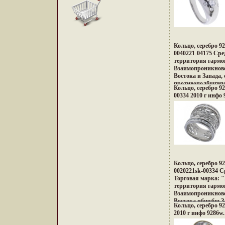
и тенденций Милан
в ювелирных шеде
Дизайнеры измен
травжтящдиционно
украшений, как д
образ Украшения 
Кольцо, серебро 9
привилегию избра
0040221-04175 Сред
менять и создават
территория гармо
образ, приобретая
Взаимопроникнове
настроения и увере
Востока и Запада,
противополбшгвп
Кольцо, серебро 92
неонового Токио, 
00334 2010 г инфо 
кофеин, безудерж
дворцов, романти
лазурных побереж
и тенденций Милан
в ювелирных шеде
Дизайнеры измен
подходу создания 
украшающих обра
дарят вам привил
Кольцо, серебро 9
подчеркивать, мен
0020221sk-00334 Ср
неповторимый обр
Торговая марка: "
заряд настроения 
территория гармо
успехе.
Взаимопроникнове
Востока ибшгбш За
Кольцо, серебро 92
контрастов и про
2010 г инфо 9286w.
Настроения неонов
французских кофе