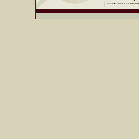
противоположнос
неонового Токио, 
кофеин, безудерж
дворцов, романти
лазурных побереж
и тенденций Милан
в ювелирных шеде
Дизайнеры измен
традиционнвжтючо
украшений, как д
образ Украшения 
привилегию избра
менять и создават
образ, приобретая
настроения и увере