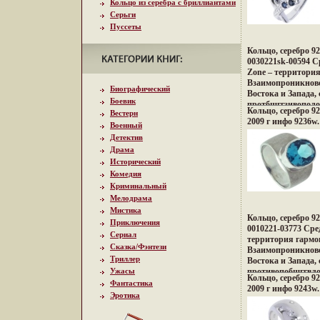
Кольцо из серебра с бриллиантами
Серьги
Пуссеты
Кольцо, серебро 9
0030221sk-00594 Ср
Zone – территори
Взаимопроникнове
Биографический
Востока и Запада,
Боевик
протбшггзивополо
Кольцо, серебро 92
Вестерн
неонового Токио, 
2009 г инфо 9236w.
Военный
кофеин, безудерж
дворцов, романти
Детектив
лазурных побереж
Драма
и тенденций Милан
Исторический
в ювелирных шеде
Комедия
Дизайнеры измен
Криминальный
традиционному по
Мелодрама
украшений, как д
Мистика
образ Украшения 
Кольцо, серебро 9
привилегию избра
Приключения
0010221-03773 Сред
менять и создават
Сериал
территория гармо
образ, приобретая
Сказка/Фэнтези
Взаимопроникнове
настроения и увере
Триллер
Востока и Запада,
Ужасы
противопобшггвло
Кольцо, серебро 92
неонового Токио, 
Фантастика
2009 г инфо 9243w.
кофеин, безудерж
Эротика
дворцов, романти
лазурных побереж