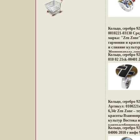
Кольцо, серебро 9
0010221-03130 Сред
марка: "Zen Zone"
гармонии и красо
и слияние культур
Збшвщнапада, соч
Кольцо, серебро 9
противоположност
010 02 21sk-00401 
неонового Токио, 
кофеин, безудерж
дворцов, романти
лазурных побереж
и тенденций Милан
в ювелирных шедв
Дизайнеры измен
подходу создания 
украшающих обра
Кольцо, серебро 9
дарят вам привил
Артикул: 0100221s
подчеркивать, мен
6,34г Zen Zone – 
неповторимый обр
красоты Взаимопр
заряд настроения 
культур Востока и
успехе.
контрастбшвщхов 
Кольцо, серебро 92
Настроения неонов
04006 2010 г инфо 
французских кофе
индийских дворцо