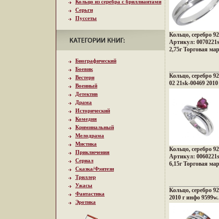
Кольцо из серебра с бриллиантами
Серьги
Пуссеты
Кольцо, серебро 92
Артикул: 0070221s
2,75г Торговая ма
Биографический
Боевик
Кольцо, серебро 9
Вестерн
02 21sk-00469 2010
Военный
Детектив
Драма
Исторический
Комедия
Криминальный
Мелодрама
Мистика
Кольцо, серебро 9
Приключения
Артикул: 0060221s
Сериал
6,15г Торговая ма
Сказка/Фэнтези
Триллер
Ужасы
Кольцо, серебро 92
Фантастика
2010 г инфо 9599w.
Эротика