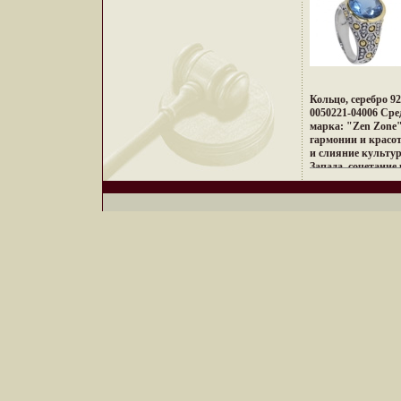
коралловых рифов
Бали, динамика м
– все это воплоти
шедеврах Zen Zon
изменили традици
украшений, как д
образ Украшения 
Кольцо, серебро 9
привилегию избра
0050221-04006 Сред
менять и создават
марка: "Zen Zone"
образ, приобретая
гармонии и красо
настроения и увере
и слияние культу
Запада, сочетание
противоположност
неонового Токио, 
кофеин, безудерж
дворцов, романти
лазурных побереж
и тенденций Милан
в ювелирнывжтфдх
Дизайнеры измен
подходу создания 
украшающих обра
дарят вам привил
подчеркивать, мен
неповторимый обр
заряд настроения 
успехе.