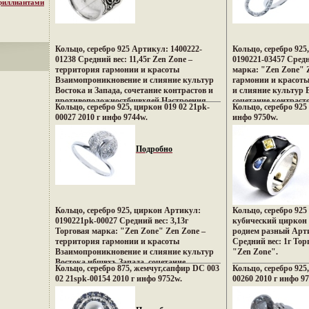
бриллиантами
Кольцо, серебро 925 Артикул: 1400222-
Кольцо, серебро 92
01238 Средний вес: 11,45г Zen Zone –
0190221-03457 Средн
территория гармонии и красоты
марка: "Zen Zone" 
Взаимопроникновение и слияние культур
гармонии и красот
Востока и Запада, сочетание контрастов и
и слияние культур 
противоположностбшвхяей Настроения
сочетание контраст
Кольцо, серебро 925, циркон 019 02 21pk-
Кольцо, серебро 925 
неонового Токио, обаяние французских
противоположносте
00027 2010 г инфо 9744w.
инфо 9750w.
кофеин, безудержная роскошь индийских
неонового Токио, о
дворцов, романтика коралловых рифов и
кофеин, безудержна
лазурных побережий Бали, динамика моды
дворцов, романтика
Подробно
и тенденций Милана – все это воплотилось
лазурных побережи
в ювелирных шедеврах Zen Zone
и тенденций Милана
Дизайнеры изменили традиционнвжтсеому
в ювелирных шедвж
подходу создания украшений, как деталей
Дизайнеры изменил
украшающих образ Украшения Zen Zone
подходу создания у
дарят вам привилегию избранных –
украшающих образ 
Кольцо, серебро 925, циркон Артикул:
Кольцо, серебро 925
подчеркивать, менять и создавать свой
дарят вам привилег
0190221pk-00027 Средний вес: 3,13г
кубический циркон
неповторимый образ, приобретая при этом
подчеркивать, менят
Торговая марка: "Zen Zone" Zen Zone –
родием разный Арти
заряд настроения и уверенность в своем
неповторимый образ
территория гармонии и красоты
Средний вес: 1г Тор
успехе.
заряд настроения и 
Взаимопроникновение и слияние культур
"Zen Zone".
успехе.
Востока ибшвхъ Запада, сочетание
Кольцо, серебро 875, жемчуг,сапфир DC 003
Кольцо, серебро 925,
контрастов и противоположностей
02 21spk-00154 2010 г инфо 9752w.
00260 2010 г инфо 9
Настроения неонового Токио, обаяние
французских кофеин, безудержная роскошь
индийских дворцов, романтика