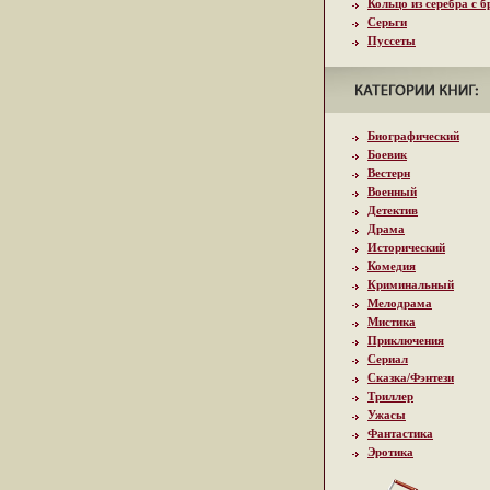
Кольцо из серебра с 
Серьги
Пуссеты
Биографический
Боевик
Вестерн
Военный
Детектив
Драма
Исторический
Комедия
Криминальный
Мелодрама
Мистика
Приключения
Сериал
Сказка/Фэнтези
Триллер
Ужасы
Фантастика
Эротика