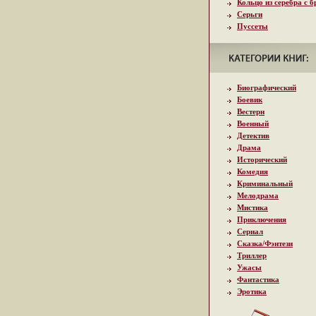
Кольцо из серебра с 
Серьги
Пуссеты
Биографический
Боевик
Вестерн
Военный
Детектив
Драма
Исторический
Комедия
Криминальный
Мелодрама
Мистика
Приключения
Сериал
Сказка/Фэнтези
Триллер
Ужасы
Фантастика
Эротика