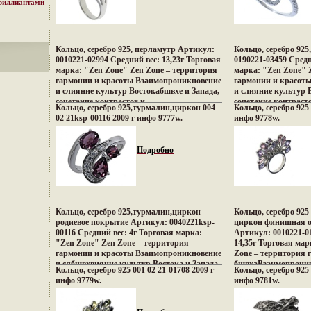
бриллиантами
Кольцо, серебро 925, перламутр Артикул:
Кольцо, серебро 92
0010221-02994 Средний вес: 13,23г Торговая
0190221-03459 Средн
марка: "Zen Zone" Zen Zone – территория
марка: "Zen Zone" 
гармонии и красоты Взаимопроникновение
гармонии и красот
и слияние культур Востокабшвхе и Запада,
и слияние культур 
сочетание контрастов и
сочетание контраст
Кольцо, серебро 925,турмалин,циркон 004
Кольцо, серебро 925 
противоположностей Настроения
противоположносте
02 21ksp-00116 2009 г инфо 9777w.
инфо 9778w.
неонового Токио, обаяние французских
неонового Токио, о
кофеин, безудержная роскошь индийских
кофеин, безудержна
дворцов, романтика коралловых рифов и
дворцов, романтика
Подробно
лазурных побережий Бали, динамика моды
лазурных побережи
и тенденций Милана – все это воплотилось
и тенденций Милана
в ювелирныхвжтрл шедеврах Zen Zone
в ювелирных шедвж
Дизайнеры изменили традиционному
Дизайнеры изменил
подходу создания украшений, как деталей
подходу создания у
украшающих образ Украшения Zen Zone
украшающих образ 
Кольцо, серебро 925,турмалин,циркон
Кольцо, серебро 92
дарят вам привилегию избранных –
дарят вам привилег
родиевое покрытие Артикул: 0040221ksp-
циркон финишная о
подчеркивать, менять и создавать свой
подчеркивать, менят
00116 Средний вес: 4г Торговая марка:
Артикул: 0010221-0
неповторимый образ, приобретая при этом
неповторимый образ
"Zen Zone" Zen Zone – территория
14,35г Торговая мар
заряд настроения и уверенность в своем
заряд настроения и 
гармонии и красоты Взаимопроникновение
Zone – территория 
успехе.
успехе.
и слбшвхвияние культур Востока и Запада,
бшвхаВзаимопроник
Кольцо, серебро 925 001 02 21-01708 2009 г
Кольцо, серебро 925 
сочетание контрастов и
культур Востока и З
инфо 9779w.
инфо 9781w.
противоположностей Настроения
контрастов и проти
неонового Токио, обаяние французских
Настроения неоново
кофеин, безудержная роскошь индийских
французских кофеин