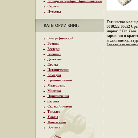
Кольцо из серебра с бриллиантами
Серьги
Пуссеты
Готическое кольцо
0010222-00652 Сред
марка: "Zen Zone"
гармонии и красо
Биографический
и слияние культу
Боевик
Запада, сочетание
Вестерн
противоположност
Военный
неонового Токио, 
кофеин, безудерж
Детектив
дворцов, романти
Драма
лазурных побереж
Исторический
и тенденций Милан
Комедия
в ювелирныхвйжнр
Криминальный
Дизайнеры измен
Мелодрама
подходу создания 
Мистика
украшающих обра
дарят вам привил
Приключения
подчеркивать, мен
Сериал
неповторимый обр
Сказка/Фэнтези
заряд настроения 
Триллер
успехе.
Ужасы
Фантастика
Эротика