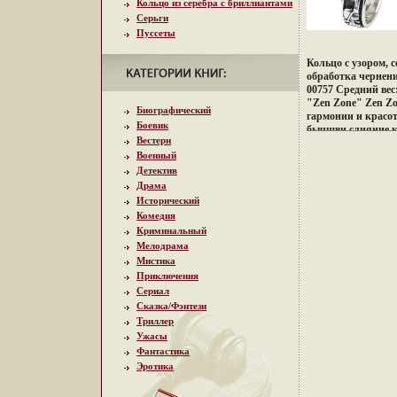
Кольцо из серебра с бриллиантами
Серьги
Пуссеты
Кольцо с узором, 
обработка чернени
00757 Средний вес:
"Zen Zone" Zen Zo
Биографический
гармонии и красо
Боевик
бычщви слияние к
Вестерн
Запада, сочетание
Военный
противоположност
неонового Токио, 
Детектив
кофеин, безудерж
Драма
дворцов, романти
Исторический
лазурных побереж
Комедия
и тенденций Мила
Криминальный
воплотилось в юв
Мелодрама
Zone Дизайнеры и
Мистика
подходу создания 
украшающих обра
Приключения
дарят вам привил
Сериал
подчеркивать, мен
Сказка/Фэнтези
неповторимый обр
Триллер
заряд настроения 
Ужасы
успехе.
Фантастика
Эротика